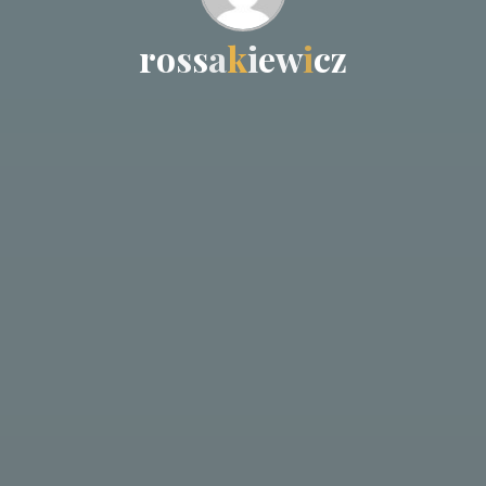
r
o
s
s
a
k
i
e
w
i
c
z