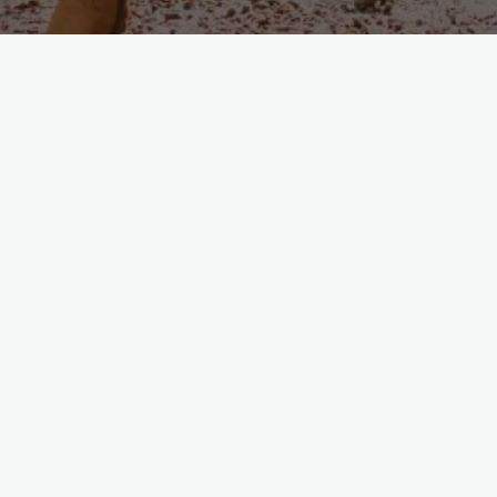
Home
O stronie
Witamy na poradniku psychologicznym online.
Serdecznie zapraszamy do lektury.
Psychologia należy do
jednej z najbardziej
charakterystycznych nauk