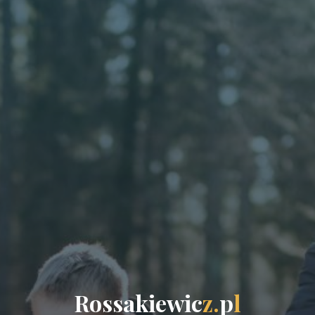
R
o
s
s
a
k
i
e
w
i
c
z
.
p
l