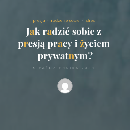
presja
radzenie sobie
stres
J
a
k
r
a
d
z
i
ć
s
o
b
i
e
z
p
r
e
s
j
ą
p
r
a
c
y
i
ż
y
c
i
e
m
p
r
y
w
a
t
n
y
m
?
9 PAŹDZIERNIKA 2023