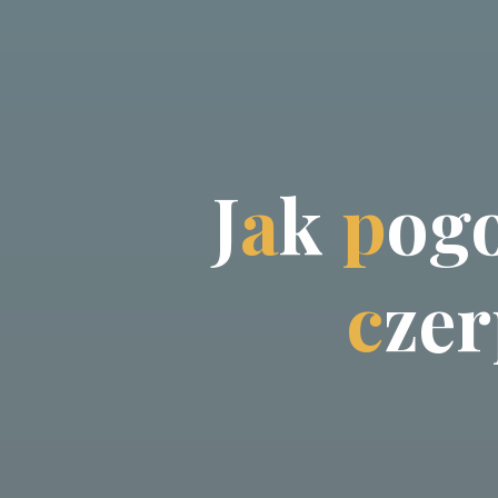
J
a
k
p
o
g
c
z
e
r