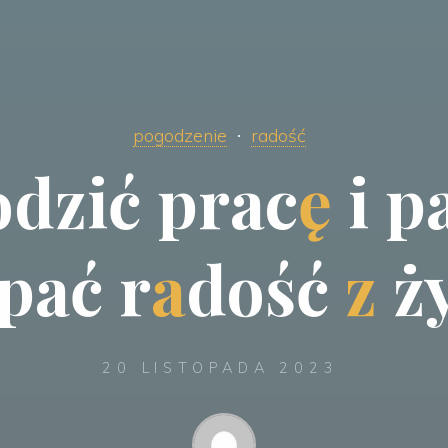
pogodzenie
radość
o
d
z
i
ć
p
r
a
c
ę
i
p
p
a
ć
r
a
d
o
ś
ć
z
ż
20 LISTOPADA 2023