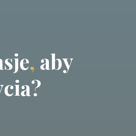
a
s
j
e
,
a
b
y
y
c
i
a
?